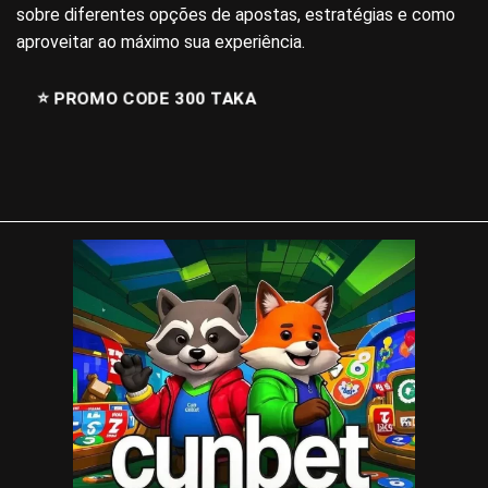
sobre diferentes opções de apostas, estratégias e como
aproveitar ao máximo sua experiência.
⭐️ PROMO CODE 300 TAKA