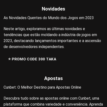
Novidades
As Novidades Quentes do Mundo dos Jogos em 2023
Neste artigo, exploramos as últimas novidades e
tendências que estão moldando a indústria de jogos em
2023, destacando lançamentos importantes e a ascensão
de desenvolvedores independentes.
⭐️ PROMO CODE 300 TAKA
Apostas
Cunbet: O Melhor Destino para Apostas Online
Descubra tudo sobre as apostas online com Cunbet, uma
plataforma que combina variedade e conveniência. Aprenda