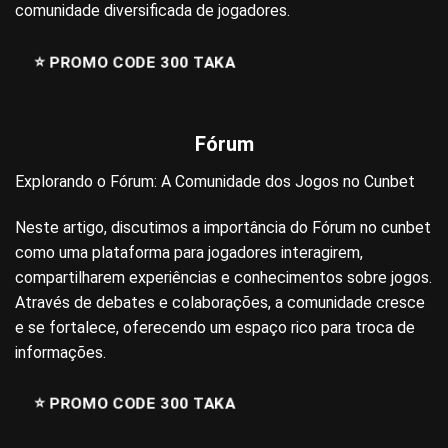
comunidade diversificada de jogadores.
⭐️ PROMO CODE 300 TAKA
Fórum
Explorando o Fórum: A Comunidade dos Jogos no Cunbet
Neste artigo, discutimos a importância do Fórum no cunbet
como uma plataforma para jogadores interagirem,
compartilharem experiências e conhecimentos sobre jogos.
Através de debates e colaborações, a comunidade cresce
e se fortalece, oferecendo um espaço rico para troca de
informações.
⭐️ PROMO CODE 300 TAKA