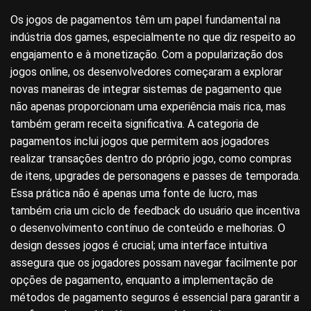
Os jogos de pagamentos têm um papel fundamental na
indústria dos games, especialmente no que diz respeito ao
engajamento e à monetização. Com a popularização dos
jogos online, os desenvolvedores começaram a explorar
novas maneiras de integrar sistemas de pagamento que
não apenas proporcionam uma experiência mais rica, mas
também geram receita significativa. A categoria de
pagamentos inclui jogos que permitem aos jogadores
realizar transações dentro do próprio jogo, como compras
de itens, upgrades de personagens e passes de temporada.
Essa prática não é apenas uma fonte de lucro, mas
também cria um ciclo de feedback do usuário que incentiva
o desenvolvimento contínuo de conteúdo e melhorias. O
design desses jogos é crucial; uma interface intuitiva
assegura que os jogadores possam navegar facilmente por
opções de pagamento, enquanto a implementação de
métodos de pagamento seguros é essencial para garantir a